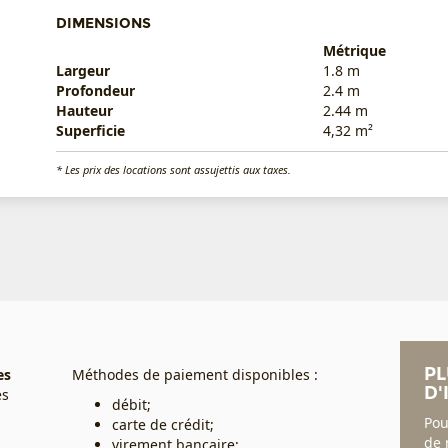
DIMENSIONS
Métrique
Largeur
1.8 m
Profondeur
2.4 m
Hauteur
2.44 m
Superficie
4,32 m²
* Les prix des locations sont assujettis aux taxes.
PL
es
Méthodes de paiement disponibles :
D'
es
débit;
Pou
carte de crédit;
de 
virement bancaire;