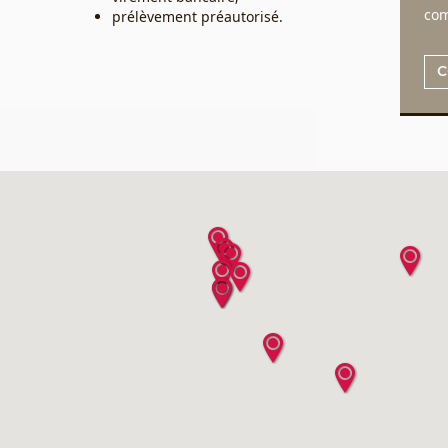
com
prélèvement préautorisé.
C